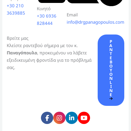
+30 210
Κινητό
3639885
Email
+30 6936
info@drgpanagopoulos.com
828444
Βρείτε μας
Ρ
Κλείστε ραντεβού σήμερα με τον κ.
Α
Ν
Παναγόπουλο
, προκειμένου να λάβετε
Τ
Ε
εξειδικευμένη φροντίδα για το πρόβλημά
Β
Ο
σας.
Ύ
O
N
L
I
N
E