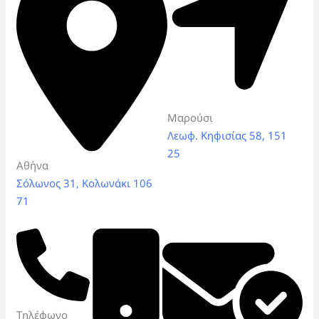
Μαρούσι
Λεωφ. Κηφισίας 58, 151
25
Αθήνα
Σόλωνος 31, Κολωνάκι 106
71
Τηλέφωνο