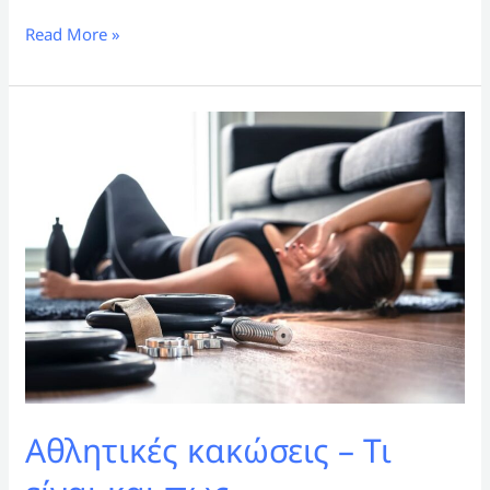
Read More »
Αθλητικές
κακώσεις
–
Τι
είναι
και
πως
θεραπεύονται?
Αθλητικές κακώσεις – Τι