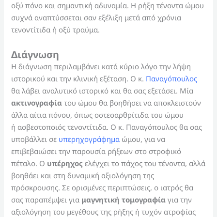
οξύ πόνο και σημαντική αδυναμία. Η ρήξη τένοντα ώμου
συχνά αναπτύσσεται σαν εξέλιξη μετά από χρόνια
τενοντίτιδα ή οξύ τραύμα.
Διάγνωση
Η διάγνωση περιλαμβάνει κατά κύριο λόγο την λήψη
ιστορικού και την κλινική εξέταση. Ο κ.
Παναγόπουλος
θα λάβει αναλυτικό ιστορικό και θα σας εξετάσει. Μία
ακτινογραφία
του ώμου θα βοηθήσει να αποκλειστούν
άλλα αίτια πόνου, όπως οστεοαρθρίτιδα του ώμου
ή ασβεστοποιός τενοντίτιδα. Ο κ. Παναγόπουλος θα σας
υποβάλλει σε
υπερηχογράφημα
ώμου, για να
επιβεβαιώσει την παρουσία ρήξεων στο στροφικό
πέταλο. Ο
υπέρηχος
ελέγχει το πάχος του τένοντα, αλλά
βοηθάει και στη δυναμική αξιολόγηση της
πρόσκρουσης. Σε ορισμένες περιπτώσεις, ο ιατρός θα
σας παραπέμψει για
μαγνητική τομογραφία
για την
αξιολόγηση του μεγέθους της ρήξης ή τυχόν ατροφίας