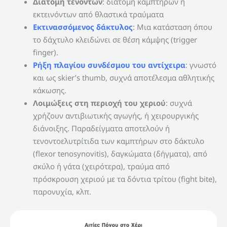
Διατομή τενόντων
: διατομή καμπτήρων ή
εκτεινόντων από θλαστικά τραύματα
Εκτινασσόμενος δάκτυλος
: Μια κατάσταση όπου
το δάχτυλο κλειδώνει σε θέση κάμψης (trigger
finger).
Ρήξη πλαγίου συνδέσμου του αντίχειρα
: γνωστό
και ως skier’s thumb, συχνά αποτέλεσμα αθλητικής
κάκωσης.
Λοιμώξεις στη περιοχή του χεριού
: συχνά
χρήζουν αντιβιωτικής αγωγής, ή χειρουργικής
διάνοιξης. Παραδείγματα αποτελούν ή
τενοντοελυτρίτιδα των καμπτήρων στο δάκτυλο
(flexor tenosynovitis), δαγκώματα (δήγματα), από
σκύλο ή γάτα (χειρότερα), τραύμα από
πρόσκρουση χεριού με τα δόντια τρίτου (fight bite),
παρονυχία, κλπ.