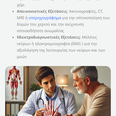
χέρι
Απεικονιστικές Εξετάσεις
: Ακτινογραφίες, CT,
MRI ή
υπερηχογράφημα
για την οπτικοποίηση των
δομών του χεριού και την ανίχνευση
οποιασδήποτε ανωμαλίας
Ηλεκτροδιαγνωστικές Εξετάσεις
: Μελέτες
νεύρων ή ηλεκτρομυογραφία (EMG ) για την
αξιολόγηση της λειτουργίας των νεύρων και των
μυών