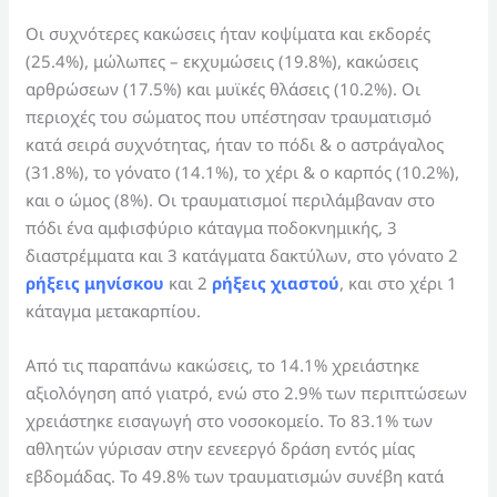
Οι συχνότερες κακώσεις ήταν κοψίματα και εκδορές
(25.4%), μώλωπες – εκχυμώσεις (19.8%), κακώσεις
αρθρώσεων (17.5%) και μυϊκές θλάσεις (10.2%). Οι
περιοχές του σώματος που υπέστησαν τραυματισμό
κατά σειρά συχνότητας, ήταν το πόδι & ο αστράγαλος
(31.8%), το γόνατο (14.1%), το χέρι & ο καρπός (10.2%),
και ο ώμος (8%). Οι τραυματισμοί περιλάμβαναν στο
πόδι ένα αμφισφύριο κάταγμα ποδοκνημικής, 3
διαστρέμματα και 3 κατάγματα δακτύλων, στο γόνατο 2
ρήξεις μηνίσκου
και 2
ρήξεις χιαστού
, και στο χέρι 1
κάταγμα μετακαρπίου.
Από τις παραπάνω κακώσεις, το 14.1% χρειάστηκε
αξιολόγηση από γιατρό, ενώ στο 2.9% των περιπτώσεων
χρειάστηκε εισαγωγή στο νοσοκομείο. Το 83.1% των
αθλητών γύρισαν στην εενεεργό δράση εντός μίας
εβδομάδας. Το 49.8% των τραυματισμών συνέβη κατά