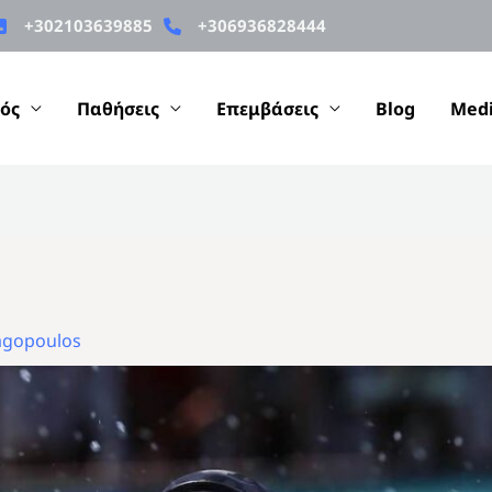
+302103639885
+306936828444
ός
Παθήσεις
Επεμβάσεις
Blog
Med
agopoulos