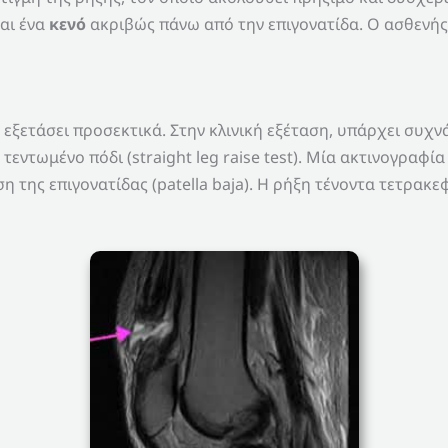
αι ένα
κενό
ακριβώς πάνω από την επιγονατίδα. Ο ασθενής
 εξετάσει προσεκτικά. Στην κλινική εξέταση, υπάρχει συχν
τεντωμένο πόδι (straight leg raise test). Μία ακτινογραφ
η της επιγονατίδας (patella baja). Η ρήξη τένοντα τετρα