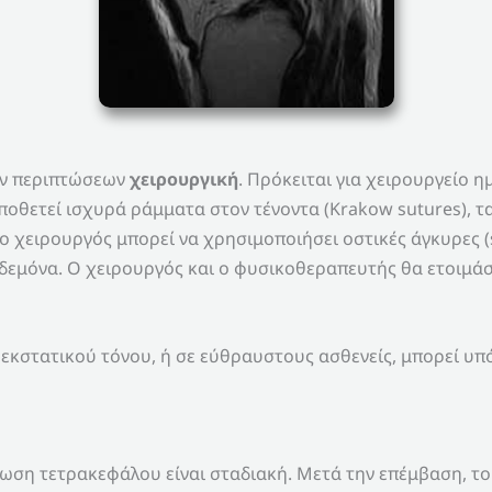
των περιπτώσεων
χειρουργική
. Πρόκειται για χειρουργείο η
ποθετεί ισχυρά ράμματα στον τένοντα (Krakow sutures), τα
ο χειρουργός μπορεί να χρησιμοποιήσει οστικές άγκυρες (s
ηδεμόνα. Ο χειρουργός και ο φυσικοθεραπευτής θα ετοιμά
 εκστατικού τόνου, ή σε εύθραυστους ασθενείς, μπορεί υ
ση τετρακεφάλου είναι σταδιακή. Μετά την επέμβαση, το 