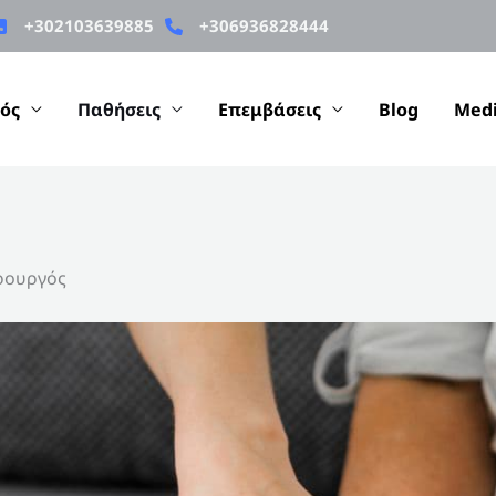
+302103639885
+306936828444
ός
Παθήσεις
Επεμβάσεις
Blog
Med
ρουργός