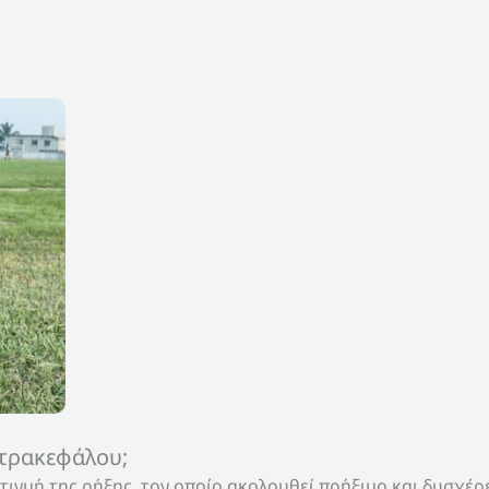
ετρακεφάλου;
ιγμή της ρήξης, τον οποίο ακολουθεί πρήξιμο και δυσχέρε