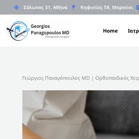
Μετάβαση
Σόλωνος 31, Αθήνα
Κηφισίας 58, Μαρούσι
στο
περιεχόμενο
Home
Ιατρ
Γεώργιος Παναγόπουλος MD | Ορθοπαιδικός Χει