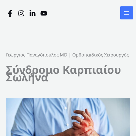
Μετάβαση
στο
περιεχόμενο
Γεώργιος Παναγόπουλος MD | Ορθοπαιδικός Χειρουργός
Σύνδρομο Καρπιαίου
Σωλήνα